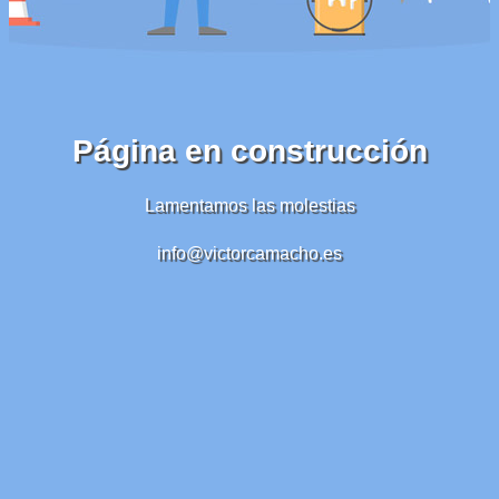
Página en construcción
Lamentamos las molestias
info@victorcamacho.es