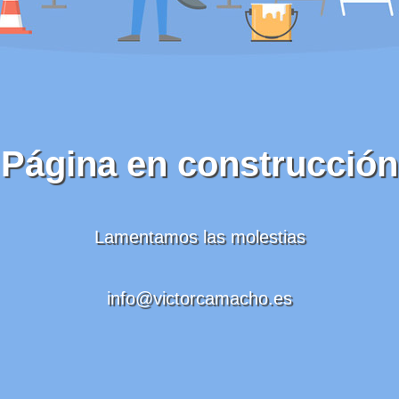
Página en construcción
Lamentamos las molestias
info@victorcamacho.es