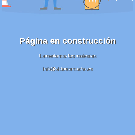
Página en construcción
Lamentamos las molestias
info@victorcamacho.es